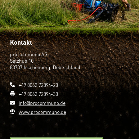
Kontakt
pro communo AG
Salzhub 10
83737 Irschenberg, Deutschland
+49 8062 72894-20
+49 8062 72894-30
info@procommuno.de
www.procommuno.de